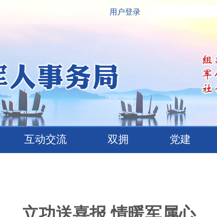
用户登录
互动交流
双拥
党建
立功送喜报 情暖军属心