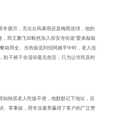
是寒冬腊月，无论台风暴雨还是梅雨连绵，他的
送，而王鹏飞却毅然加入崇安寺街道“爱来敲敲
住餐箱周全。当热饭送到倪阿姨手中时，老人连
单，鞋子裤子全湿却毫无怨言，只为让市民及时
得知独居老人吃饭不便，他默默记下地址，后
投诉、零事故，用专业素养赢得了客户的广泛赞