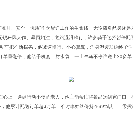
将“准时、安全、优质”作为配送工作的生命线。无论盛夏酷暑还
袭，无锡狂风大作、暴雨如注，道路湿滑难行，许多骑手选择暂停配
电动车把不断摇晃，他减速慢行、小心翼翼，浑身湿透却始终护
订单量翻倍，他给手机套上防水袋，一上午马不停蹄送出20多
心上。遇到行动不便的老人，他主动帮忙将餐品送到家门口；
来，他累计配送订单超3万单，准时率始终保持在99%以上，零