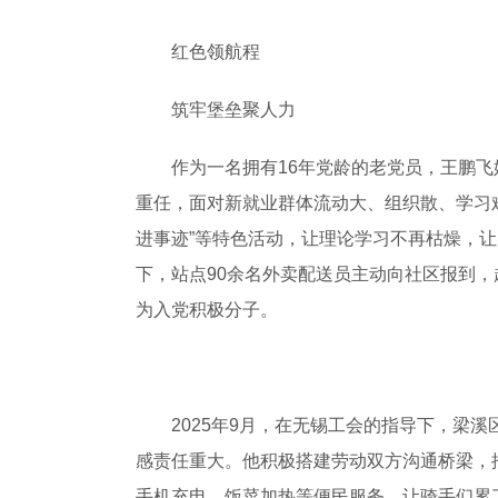
红色领航程
筑牢堡垒聚人力
作为一名拥有16年党龄的老党员，王鹏飞始
重任，面对新就业群体流动大、组织散、学习难
进事迹”等特色活动，让理论学习不再枯燥，让
下，站点90余名外卖配送员主动向社区报到，
为入党积极分子。
2025年9月，在无锡工会的指导下，梁溪区
感责任重大。他积极搭建劳动双方沟通桥梁，
手机充电、饭菜加热等便民服务，让骑手们累