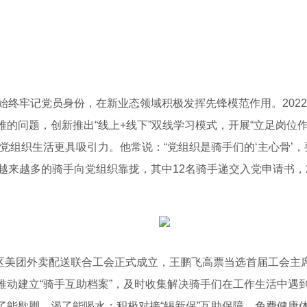
终牢记党员身份，在新业态领域积极发挥先锋模范作用。2022
的问题，创新推出“线上+线下”双线学习模式，开展“立足岗位作
党组织生活更具吸引力。他常说：“党组织是骑手们的‘主心骨’
越来越多的骑手向党组织靠拢，其中12名骑手递交入党申请书，
美团外卖配送联合工会正式成立，王鹏飞高票当选首届工会主席。
推动建立“骑手互助档案”，及时收集解决骑手们在工作生活中遇
了能歇脚、渴了能喝水；积极对接“锡新保”互助保障、免费健康