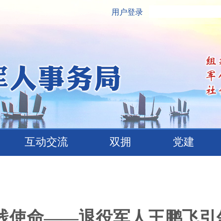
用户登录
互动交流
双拥
党建
守践使命——退役军人王鹏飞引